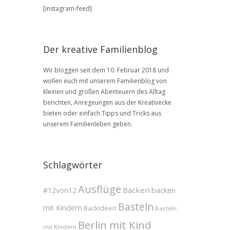
BLOG
[instagram-feed]
Archive
Der kreative Familienblog
Wir bloggen seit dem 10. Februar 2018 und
wollen euch mit unserem Familienblog von
kleinen und großen Abenteuern des Alltag
berichten, Anregeungen aus der Kreativecke
bieten oder einfach Tipps und Tricks aus
unserem Familienleben geben.
Schlagwörter
Ausflüge
Backen
#12von12
backen
Basteln
mit Kindern
Backideen
Basteln
Berlin mit Kind
mit Kindern