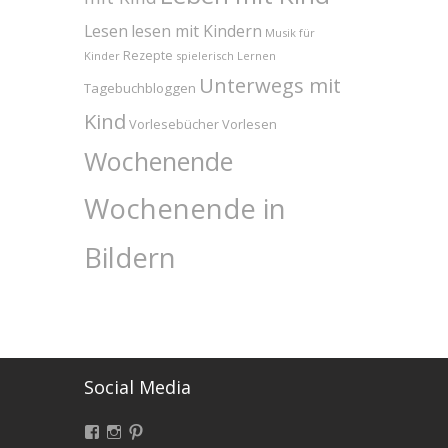
Lesen
lesen mit Kindern
Musik für
Rezepte
Kinder
spielerisch Lernen
Unterwegs mit
Tagebuchbloggen
Kind
Vorlesebücher
Vorlesen
Wochenende
Wochenende in
Bildern
Social Media
Facebook
Instagram
Pinterest