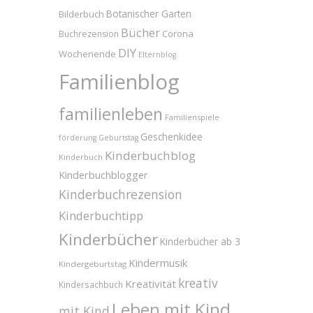
Bilderbuch
Botanischer Garten
Bücher
Corona
Buchrezension
DIY
Wochenende
Elternblog
Familienblog
familienleben
Familienspiele
Geschenkidee
förderung
Geburtstag
Kinderbuchblog
Kinderbuch
Kinderbuchblogger
Kinderbuchrezension
Kinderbuchtipp
Kinderbücher
Kinderbücher ab 3
Kindermusik
Kindergeburtstag
kreativ
Kreativität
Kindersachbuch
Leben mit Kind
mit Kind