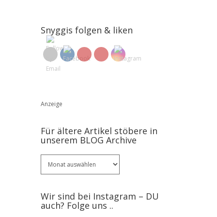
Snyggis folgen & liken
Anzeige
Für ältere Artikel stöbere in
unserem BLOG Archive
Für
ältere
Artikel
stöbere
Wir sind bei Instagram – DU
in
auch? Folge uns ..
unserem