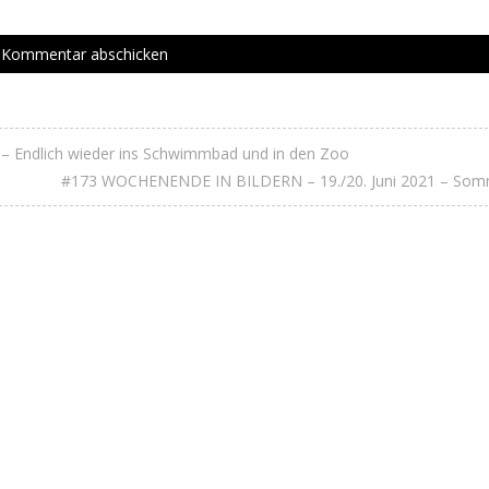
 Endlich wieder ins Schwimmbad und in den Zoo
#173 WOCHENENDE IN BILDERN – 19./20. Juni 2021 – Som