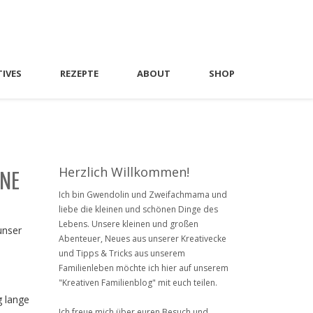
TIVES
REZEPTE
ABOUT
SHOP
Herzlich Willkommen!
INE
Ich bin Gwendolin und Zweifachmama und
liebe die kleinen und schönen Dinge des
Lebens. Unsere kleinen und großen
unser
Abenteuer, Neues aus unserer Kreativecke
und Tipps & Tricks aus unserem
Familienleben möchte ich hier auf unserem
"Kreativen Familienblog" mit euch teilen.
g lange
Ich freue mich über euren Besuch und