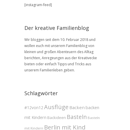
BLOG
[instagram-feed]
Archive
Der kreative Familienblog
Wir bloggen seit dem 10. Februar 2018 und
wollen euch mit unserem Familienblog von
kleinen und großen Abenteuern des Alltag
berichten, Anregeungen aus der Kreativecke
bieten oder einfach Tipps und Tricks aus
unserem Familienleben geben.
Schlagwörter
Ausflüge
Backen
#12von12
backen
Basteln
mit Kindern
Backideen
Basteln
Berlin mit Kind
mit Kindern