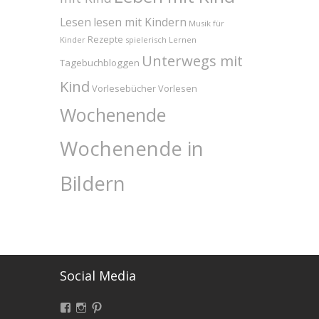
Lesen
lesen mit Kindern
Musik für
Rezepte
Kinder
spielerisch Lernen
Unterwegs mit
Tagebuchbloggen
Kind
Vorlesebücher
Vorlesen
Wochenende
Wochenende in
Bildern
Social Media
Facebook
Instagram
Pinterest