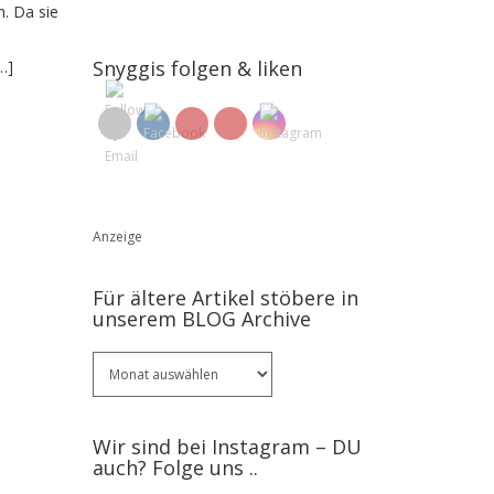
. Da sie
Snyggis folgen & liken
…]
Anzeige
Für ältere Artikel stöbere in
unserem BLOG Archive
Für
ältere
Artikel
stöbere
Wir sind bei Instagram – DU
in
auch? Folge uns ..
unserem