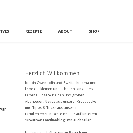
TIVES
REZEPTE
ABOUT
SHOP
Herzlich Willkommen!
Ich bin Gwendolin und Zweifachmama und
liebe die kleinen und schönen Dinge des
Lebens. Unsere kleinen und großen
Abenteuer, Neues aus unserer Kreativecke
und Tipps & Tricks aus unserem
war
Familienleben möchte ich hier auf unserem
e
"Kreativen Familienblog" mit euch teilen.
Ich freue mich über euren Besuch und