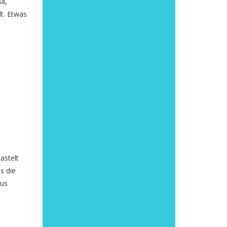
ma,
lt. Etwas
astelt
s die
aus