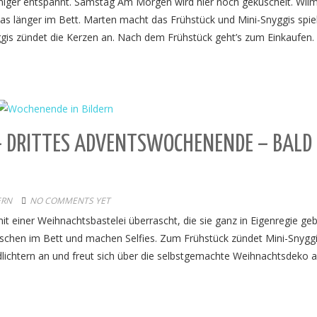
iger entspannt. Samstag Am Morgen wird hier noch gekuschelt. Wil
as länger im Bett. Marten macht das Frühstück und Mini-Snyggis spie
ggis zündet die Kerzen an. Nach dem Frühstück geht’s zum Einkaufen.
– DRITTES ADVENTSWOCHENENDE – BALD
ERN
NO COMMENTS YET
einer Weihnachtsbastelei überrascht, die sie ganz in Eigenregie geb
isschen im Bett und machen Selfies. Zum Frühstück zündet Mini-Snyggi
chtern an und freut sich über die selbstgemachte Weihnachtsdeko 