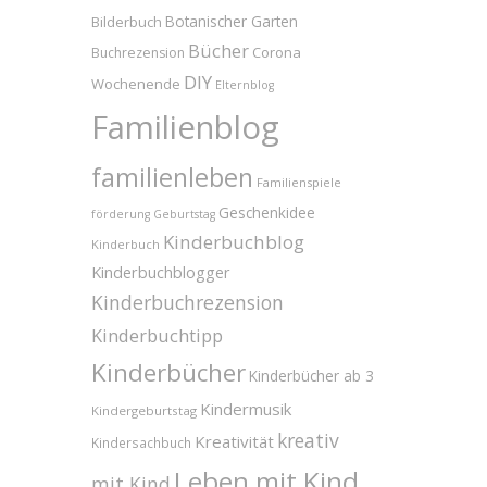
Bilderbuch
Botanischer Garten
Bücher
Corona
Buchrezension
DIY
Wochenende
Elternblog
Familienblog
familienleben
Familienspiele
Geschenkidee
förderung
Geburtstag
Kinderbuchblog
Kinderbuch
Kinderbuchblogger
Kinderbuchrezension
Kinderbuchtipp
Kinderbücher
Kinderbücher ab 3
Kindermusik
Kindergeburtstag
kreativ
Kreativität
Kindersachbuch
Leben mit Kind
mit Kind