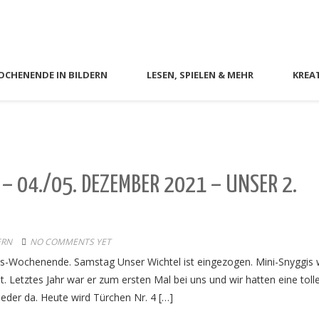
CHENENDE IN BILDERN
LESEN, SPIELEN & MEHR
KREA
– 04./05. DEZEMBER 2021 – UNSER 2.
ERN
NO COMMENTS YET
ents-Wochenende. Samstag Unser Wichtel ist eingezogen. Mini-Snyggis 
 Letztes Jahr war er zum ersten Mal bei uns und wir hatten eine toll
ieder da. Heute wird Türchen Nr. 4 […]