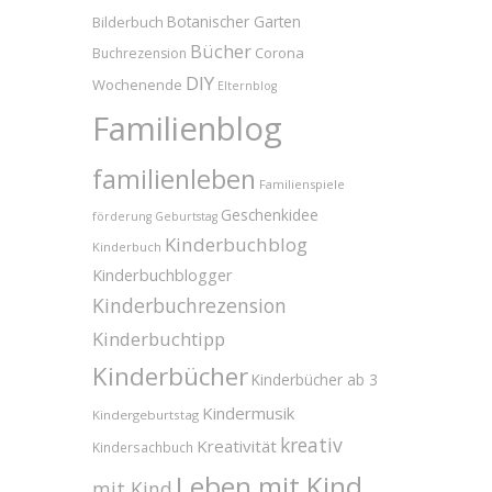
Bilderbuch
Botanischer Garten
Bücher
Corona
Buchrezension
DIY
Wochenende
Elternblog
Familienblog
familienleben
Familienspiele
Geschenkidee
förderung
Geburtstag
Kinderbuchblog
Kinderbuch
Kinderbuchblogger
Kinderbuchrezension
Kinderbuchtipp
Kinderbücher
Kinderbücher ab 3
Kindermusik
Kindergeburtstag
kreativ
Kreativität
Kindersachbuch
Leben mit Kind
mit Kind