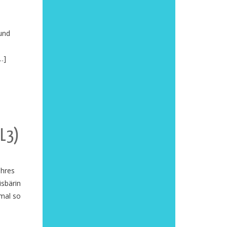
und
…]
IL3)
ahres
isbärin
smal so