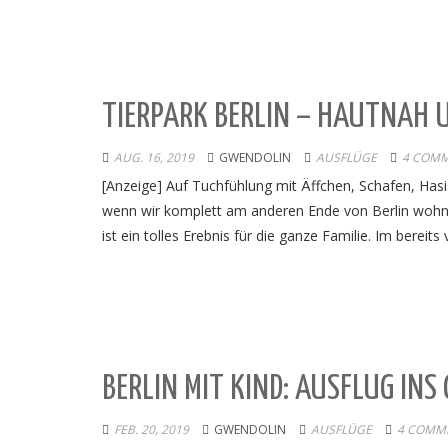
TIERPARK BERLIN – HAUTNAH UN
AUG. 16, 2019
GWENDOLIN
AUSFLÜGE
4 COM
[Anzeige] Auf Tuchfühlung mit Äffchen, Schafen, Has
wenn wir komplett am anderen Ende von Berlin wohnen
ist ein tolles Erebnis für die ganze Familie. Im berei
BERLIN MIT KIND: AUSFLUG INS
FEB. 20, 2019
GWENDOLIN
AUSFLÜGE
4 COMM