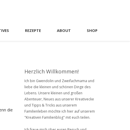
TIVES
REZEPTE
ABOUT
SHOP
Herzlich Willkommen!
Ich bin Gwendolin und Zweifachmama und
liebe die kleinen und schönen Dinge des
Lebens. Unsere kleinen und großen
Abenteuer, Neues aus unserer Kreativecke
und Tipps & Tricks aus unserem
enn die
Familienleben möchte ich hier auf unserem
"Kreativen Familienblog" mit euch teilen.
Ich freue mich über euren Besuch und