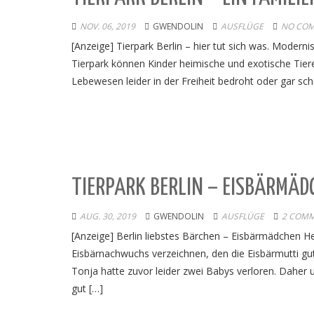
NOV. 06, 2019
GWENDOLIN
AUSFLÜGE
NO COM
[Anzeige] Tierpark Berlin – hier tut sich was. Mode
Tierpark können Kinder heimische und exotische Tiere
Lebewesen leider in der Freiheit bedroht oder gar sch
TIERPARK BERLIN – EISBÄRMÄD
AUG. 30, 2019
GWENDOLIN
AUSFLÜGE
2 COM
[Anzeige] Berlin liebstes Bärchen – Eisbärmädchen H
Eisbärnachwuchs verzeichnen, den die Eisbärmutti g
Tonja hatte zuvor leider zwei Babys verloren. Daher 
gut […]