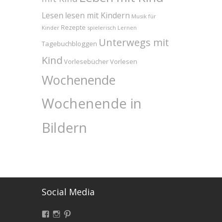
Lesen
lesen mit Kindern
Musik für
Rezepte
Kinder
spielerisch Lernen
Unterwegs mit
Tagebuchbloggen
Kind
Vorlesebücher
Vorlesen
Wochenende
Wochenende in
Bildern
Social Media
Facebook
Instagram
Pinterest