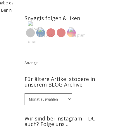
 habe es
 Berlin
Snyggis folgen & liken
Anzeige
Für ältere Artikel stöbere in
unserem BLOG Archive
Für
ältere
Artikel
stöbere
Wir sind bei Instagram – DU
in
auch? Folge uns ..
unserem