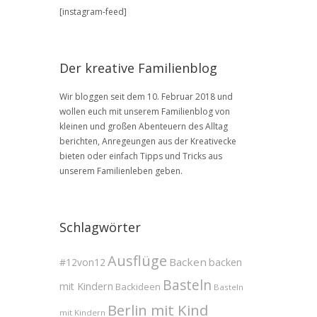
BLOG
[instagram-feed]
Archive
Der kreative Familienblog
Wir bloggen seit dem 10. Februar 2018 und
wollen euch mit unserem Familienblog von
kleinen und großen Abenteuern des Alltag
berichten, Anregeungen aus der Kreativecke
bieten oder einfach Tipps und Tricks aus
unserem Familienleben geben.
Schlagwörter
Ausflüge
Backen
#12von12
backen
Basteln
mit Kindern
Backideen
Basteln
Berlin mit Kind
mit Kindern