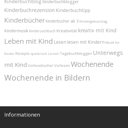
Kinderbuchblog
Kinderbuchblogger
Kinderbuchrezension
Kinderbuchtipp
Kinderbücher
Kinderbücher ab 3
Kindergeburtstag
kreativ mit Kind
Kindermusik
Kreativität
Kindersachbuch
Leben mit Kind
Lesen
lesen mit Kindern
Musik für
Unterwegs
Tagebuchbloggen
Rezepte
Kinder
spielerisch Lernen
Wochenende
mit Kind
Vorlesebücher
Vorlesen
Wochenende in Bildern
Informationen