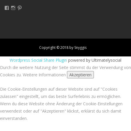
Facebook
Instagram
Pinterest
Copyright © 2018 by Snyggis
Wordpress Social Share Plugin
powered by Ultimatelysocial
Durch die weitere Nutzung der Seite stimmst du der Verwendung von
Cookies zu.
Weitere Informationen
Akzeptieren
Die Cookie-Einstellungen auf dieser Website sind auf "Cookies
zulassen" eingestellt, um das beste Surferlebnis zu ermöglichen.
Wenn du diese Website ohne Änderung der Cookie-Einstellungen
verwendest oder auf "Akzeptieren" klickst, erklärst du sich damit
einverstanden.