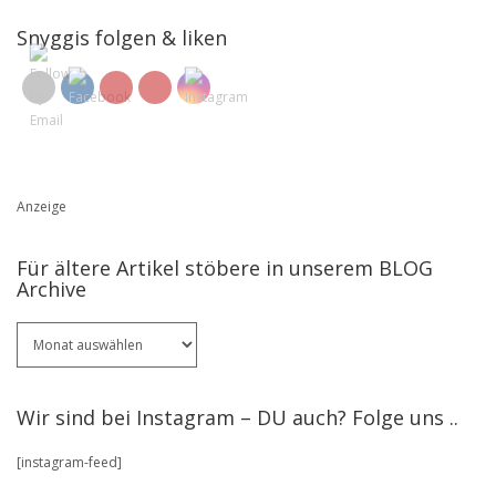
Snyggis folgen & liken
Anzeige
Für ältere Artikel stöbere in unserem BLOG
Archive
Für
ältere
Artikel
stöbere
Wir sind bei Instagram – DU auch? Folge uns ..
in
unserem
[instagram-feed]
BLOG
Archive