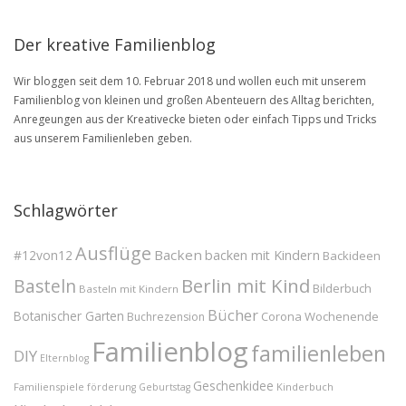
Der kreative Familienblog
Wir bloggen seit dem 10. Februar 2018 und wollen euch mit unserem
Familienblog von kleinen und großen Abenteuern des Alltag berichten,
Anregeungen aus der Kreativecke bieten oder einfach Tipps und Tricks
aus unserem Familienleben geben.
Schlagwörter
Ausflüge
Backen
#12von12
backen mit Kindern
Backideen
Berlin mit Kind
Basteln
Bilderbuch
Basteln mit Kindern
Bücher
Botanischer Garten
Corona Wochenende
Buchrezension
Familienblog
familienleben
DIY
Elternblog
Geschenkidee
Familienspiele
Kinderbuch
förderung
Geburtstag