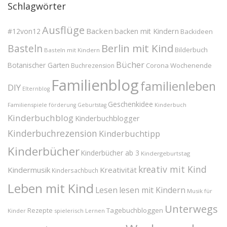
Schlagwörter
Ausflüge
Backen
#12von12
backen mit Kindern
Backideen
Berlin mit Kind
Basteln
Bilderbuch
Basteln mit Kindern
Bücher
Botanischer Garten
Corona Wochenende
Buchrezension
Familienblog
familienleben
DIY
Elternblog
Geschenkidee
Familienspiele
Kinderbuch
förderung
Geburtstag
Kinderbuchblog
Kinderbuchblogger
Kinderbuchrezension
Kinderbuchtipp
Kinderbücher
Kinderbücher ab 3
Kindergeburtstag
kreativ mit Kind
Kindermusik
Kreativität
Kindersachbuch
Leben mit Kind
Lesen
lesen mit Kindern
Musik für
Unterwegs
Tagebuchbloggen
Rezepte
Kinder
spielerisch Lernen