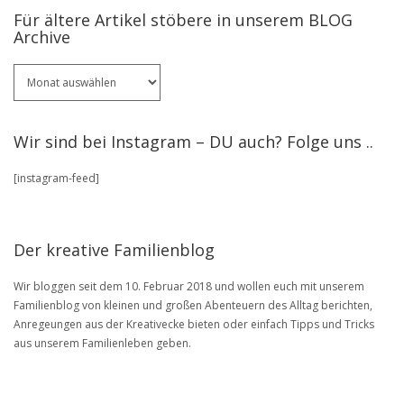
Für ältere Artikel stöbere in unserem BLOG
Archive
Für
ältere
Artikel
stöbere
Wir sind bei Instagram – DU auch? Folge uns ..
in
unserem
[instagram-feed]
BLOG
Archive
Der kreative Familienblog
Wir bloggen seit dem 10. Februar 2018 und wollen euch mit unserem
Familienblog von kleinen und großen Abenteuern des Alltag berichten,
Anregeungen aus der Kreativecke bieten oder einfach Tipps und Tricks
aus unserem Familienleben geben.