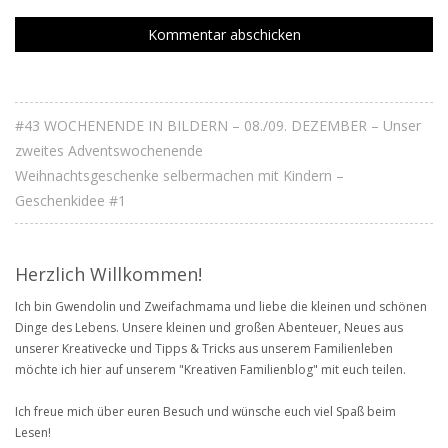
#43 WOCHENENDE IN BILDERN – 08./09. DEZEMBER – Unser
zweites Adventswochenende
Weihnachtsgeschenke selbermachen mit Kindern –
Geschenkidee #1
Herzlich Willkommen!
Ich bin Gwendolin und Zweifachmama und liebe die kleinen und schönen
Dinge des Lebens. Unsere kleinen und großen Abenteuer, Neues aus
unserer Kreativecke und Tipps & Tricks aus unserem Familienleben
möchte ich hier auf unserem "Kreativen Familienblog" mit euch teilen.
Ich freue mich über euren Besuch und wünsche euch viel Spaß beim
Lesen!