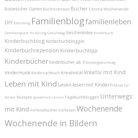
Bücher
Botanischer Garten
Corona Wochenende
Buchrezension
Familienblog
familienleben
DIY
Elternblog
Geschenkidee
Familienspiele
Kinderbuch
förderung
Geburtstag
Kinderbuchblog
Kinderbuchblogger
Kinderbuchrezension
Kinderbuchtipp
Kinderbücher
Kinderbücher ab 3
Kindergeburtstag
kreativ mit Kind
Kindermusik
Kreativität
Kindersachbuch
Leben mit Kind
Lesen
lesen mit Kindern
Musik für
Unterwegs
Tagebuchbloggen
Rezepte
Kinder
spielerisch Lernen
Wochenende
mit Kind
Vorlesebücher
Vorlesen
Wochenende in Bildern