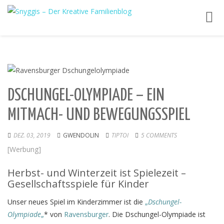
Toggl
navig
DSCHUNGEL-OLYMPIADE – EIN
MITMACH- UND BEWEGUNGSSPIEL
DEZ. 03, 2019
GWENDOLIN
TIPTOI
5 COMMENTS
[Werbung]
Herbst- und Winterzeit ist Spielezeit –
Gesellschaftsspiele für Kinder
Unser neues Spiel im Kinderzimmer ist die
„
Dschungel-
Olympiade
„
* von
Ravensburger
. Die Dschungel-Olympiade ist