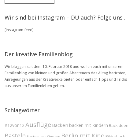
ältere
Artikel
stöbere
Wir sind bei Instagram – DU auch? Folge uns ..
in
unserem
[instagram-feed]
BLOG
Archive
Der kreative Familienblog
Wir bloggen seit dem 10. Februar 2018 und wollen euch mit unserem
Familienblog von kleinen und großen Abenteuern des Alltag berichten,
Anregeungen aus der Kreativecke bieten oder einfach Tipps und Tricks
aus unserem Familienleben geben.
Schlagwörter
Ausflüge
Backen
#12von12
backen mit Kindern
Backideen
Berlin mit Kind
Basteln
Bilderbuch
Basteln mit Kindern