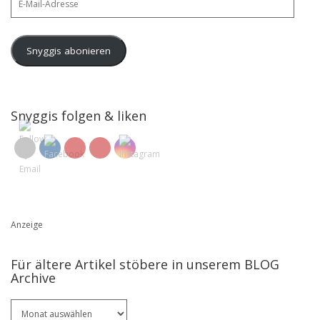
Mail-
Adresse
Snyggis abonieren
Snyggis folgen & liken
Anzeige
Für ältere Artikel stöbere in unserem BLOG
Archive
Für