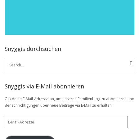
Snyggis durchsuchen
Search
for:
Snyggis via E-Mail abonnieren
Gib deine E-Mail-Adresse an, um unseren Familienblog zu abonnieren und
Benachrichtigungen über neue Beiträge via E-Mail zu erhalten.
E-
Mail-
Adresse