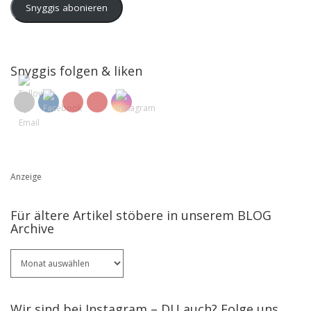
Snyggis abonieren
Snyggis folgen & liken
Anzeige
Für ältere Artikel stöbere in unserem BLOG
Archive
Für
ältere
Artikel
stöbere
Wir sind bei Instagram – DU auch? Folge uns ..