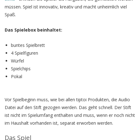
müssen. Spiel ist innovativ, kreativ und macht unheimlich viel
Spaß.
Das Spielebox beinhaltet:
buntes Spielbrett
4 Spielfiguren
Würfel
Spielchips
Pokal
Vor Spielbeginn muss, wie bei allen tiptoi Produkten, die Audio
Datei auf den Stift gezogen werden. Das geht schnell. Der Stift
ist nicht im Spielumfang enthalten und muss, wenn er noch nicht
im Haushalt vorhanden ist, separat erworben werden.
Das Spiel