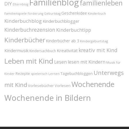
Familienblog
familienleben
DIY
Elternblog
Geschenkidee
Familienspiele
Kinderbuch
förderung
Geburtstag
Kinderbuchblog
Kinderbuchblogger
Kinderbuchrezension
Kinderbuchtipp
Kinderbücher
Kinderbücher ab 3
Kindergeburtstag
kreativ mit Kind
Kindermusik
Kreativität
Kindersachbuch
Leben mit Kind
Lesen
lesen mit Kindern
Musik für
Unterwegs
Tagebuchbloggen
Rezepte
Kinder
spielerisch Lernen
Wochenende
mit Kind
Vorlesebücher
Vorlesen
Wochenende in Bildern