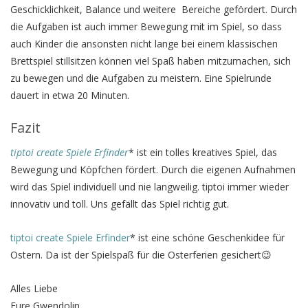
Geschicklichkeit, Balance und weitere Bereiche gefördert. Durch
die Aufgaben ist auch immer Bewegung mit im Spiel, so dass
auch Kinder die ansonsten nicht lange bei einem klassischen
Brettspiel stillsitzen können viel Spaß haben mitzumachen, sich
zu bewegen und die Aufgaben zu meistern. Eine Spielrunde
dauert in etwa 20 Minuten.
Fazit
tiptoi create Spiele Erfinder
* ist ein tolles kreatives Spiel, das
Bewegung und Köpfchen fördert. Durch die eigenen Aufnahmen
wird das Spiel individuell und nie langweilig. tiptoi immer wieder
innovativ und toll. Uns gefällt das Spiel richtig gut.
tiptoi create Spiele Erfinder
* ist eine schöne Geschenkidee für
Ostern. Da ist der Spielspaß für die Osterferien gesichert😉
Alles Liebe
Eure Gwendolin