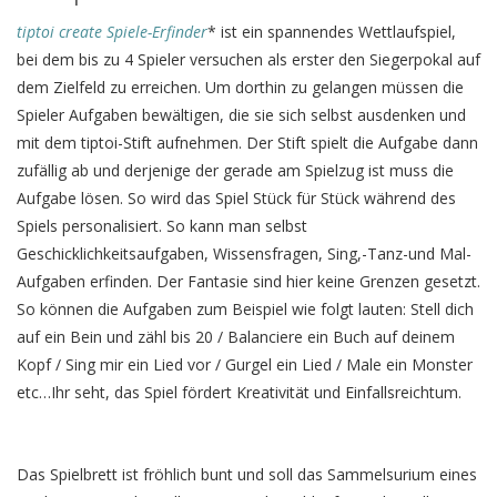
tiptoi create Spiele-Erfinder
* ist ein spannendes Wettlaufspiel,
bei dem bis zu 4 Spieler versuchen als erster den Siegerpokal auf
dem Zielfeld zu erreichen. Um dorthin zu gelangen müssen die
Spieler Aufgaben bewältigen, die sie sich selbst ausdenken und
mit dem tiptoi-Stift aufnehmen. Der Stift spielt die Aufgabe dann
zufällig ab und derjenige der gerade am Spielzug ist muss die
Aufgabe lösen. So wird das Spiel Stück für Stück während des
Spiels personalisiert. So kann man selbst
Geschicklichkeitsaufgaben, Wissensfragen, Sing,-Tanz-und Mal-
Aufgaben erfinden. Der Fantasie sind hier keine Grenzen gesetzt.
So können die Aufgaben zum Beispiel wie folgt lauten: Stell dich
auf ein Bein und zähl bis 20 / Balanciere ein Buch auf deinem
Kopf / Sing mir ein Lied vor / Gurgel ein Lied / Male ein Monster
etc…Ihr seht, das Spiel fördert Kreativität und Einfallsreichtum.
Das Spielbrett ist fröhlich bunt und soll das Sammelsurium eines