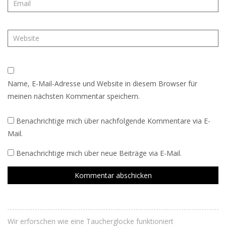
Name, E-Mail-Adresse und Website in diesem Browser für
meinen nächsten Kommentar speichern.
Benachrichtige mich über nachfolgende Kommentare via E-
Mail.
Benachrichtige mich über neue Beiträge via E-Mail.
Wir erforschen wie eine Taucherglocke funktioniert