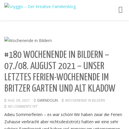
Toggl
navig
#180 WOCHENENDE IN BILDERN –
07./08. AUGUST 2021 – UNSER
LETZTES FERIEN-WOCHENENDE IM
BRITZER GARTEN UND ALT KLADOW
AUG. 09, 2021
GWENDOLIN
WOCHENENDE IN BILDERN
NO COMMENTS YET
Adieu Sommerferien – es war schön! Wir haben zwar die Ferien
Zuhause verbracht aber nichtsdestotrotz hatten wir eine sehr
schöne Familienzeit und haben viel gemeinsam unternommen.