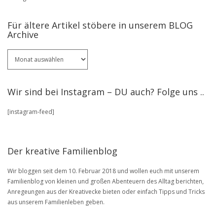
Für ältere Artikel stöbere in unserem BLOG
Archive
Für
ältere
Artikel
stöbere
Wir sind bei Instagram – DU auch? Folge uns ..
in
unserem
[instagram-feed]
BLOG
Archive
Der kreative Familienblog
Wir bloggen seit dem 10. Februar 2018 und wollen euch mit unserem
Familienblog von kleinen und großen Abenteuern des Alltag berichten,
Anregeungen aus der Kreativecke bieten oder einfach Tipps und Tricks
aus unserem Familienleben geben.