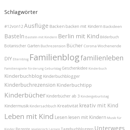
Schlagwörter
Ausflüge
Backen
#12von12
backen mit Kindern
Backideen
Berlin mit Kind
Basteln
Bilderbuch
Basteln mit Kindern
Bücher
Botanischer Garten
Corona Wochenende
Buchrezension
Familienblog
familienleben
DIY
Elternblog
Geschenkidee
Familienspiele
Kinderbuch
förderung
Geburtstag
Kinderbuchblog
Kinderbuchblogger
Kinderbuchrezension
Kinderbuchtipp
Kinderbücher
Kinderbücher ab 3
Kindergeburtstag
kreativ mit Kind
Kindermusik
Kreativität
Kindersachbuch
Leben mit Kind
Lesen
lesen mit Kindern
Musik für
Unterwegs
Tagebuchbloggen
Rezepte
Kinder
spielerisch Lernen