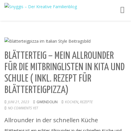
Toggl
navig
BLÄTTERTEIG – MEIN ALLROUNDER
FÜR DIE MITBRINGLISTEN IN KITA UND
SCHULE ( INKL. REZEPT FÜR
BLÄTTERTEIGPIZZA)
JUNI 21, 2023
GWENDOLIN
KOCHEN
,
REZEPTE
NO COMMENTS YET
Allrounder in der schnellen Küche
Blätterteig ist ein echter Allrounder in der schnellen Küche und