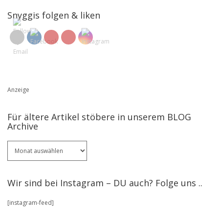
Snyggis folgen & liken
Anzeige
Für ältere Artikel stöbere in unserem BLOG
Archive
Für
ältere
Artikel
stöbere
Wir sind bei Instagram – DU auch? Folge uns ..
in
unserem
[instagram-feed]
BLOG
Archive