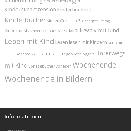
Kinderbuchblog
Kinderbuchblogger
Kinderbuchrezension
Kinderbuchtipp
Kinderbücher
Kinderbücher ab 3
Kindergeburtstag
kreativ mit Kind
Kindermusik
Kreativität
Kindersachbuch
Leben mit Kind
Lesen
lesen mit Kindern
Musik für
Unterwegs
Tagebuchbloggen
Rezepte
Kinder
spielerisch Lernen
Wochenende
mit Kind
Vorlesebücher
Vorlesen
Wochenende in Bildern
Informationen