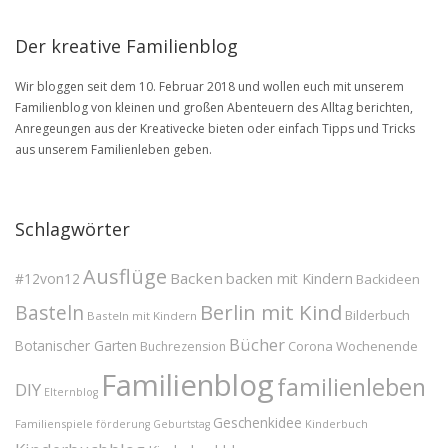
Der kreative Familienblog
Wir bloggen seit dem 10. Februar 2018 und wollen euch mit unserem
Familienblog von kleinen und großen Abenteuern des Alltag berichten,
Anregeungen aus der Kreativecke bieten oder einfach Tipps und Tricks
aus unserem Familienleben geben.
Schlagwörter
Ausflüge
Backen
#12von12
backen mit Kindern
Backideen
Berlin mit Kind
Basteln
Bilderbuch
Basteln mit Kindern
Bücher
Botanischer Garten
Corona Wochenende
Buchrezension
Familienblog
familienleben
DIY
Elternblog
Geschenkidee
Familienspiele
Kinderbuch
förderung
Geburtstag