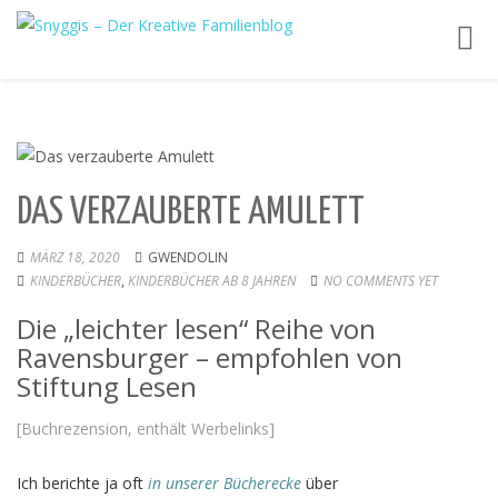
Toggl
navig
DAS VERZAUBERTE AMULETT
MÄRZ 18, 2020
GWENDOLIN
KINDERBÜCHER
,
KINDERBÜCHER AB 8 JAHREN
NO COMMENTS YET
Die „leichter lesen“ Reihe von
Ravensburger – empfohlen von
Stiftung Lesen
[Buchrezension, enthält Werbelinks]
Ich berichte ja oft
in unserer Bücherecke
über