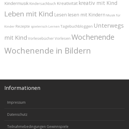
kreativ mit Kind
Kindermusik
Kreativität
Kindersachbuch
Leben mit Kind
Lesen
lesen mit Kindern
Musik für
Unterwegs
Tagebuchbloggen
Rezepte
Kinder
spielerisch Lernen
Wochenende
mit Kind
Vorlesebücher
Vorlesen
Wochenende in Bildern
Informationen
Impressum
Datenschutz
Teilnahmebedingungen Gewinnspiele