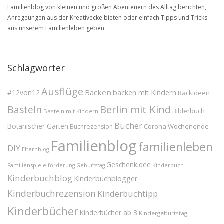
Familienblog von kleinen und großen Abenteuern des Alltag berichten,
Anregeungen aus der Kreativecke bieten oder einfach Tipps und Tricks
aus unserem Familienleben geben.
Schlagwörter
Ausflüge
Backen
#12von12
backen mit Kindern
Backideen
Berlin mit Kind
Basteln
Bilderbuch
Basteln mit Kindern
Bücher
Botanischer Garten
Corona Wochenende
Buchrezension
Familienblog
familienleben
DIY
Elternblog
Geschenkidee
Familienspiele
Kinderbuch
förderung
Geburtstag
Kinderbuchblog
Kinderbuchblogger
Kinderbuchrezension
Kinderbuchtipp
Kinderbücher
Kinderbücher ab 3
Kindergeburtstag