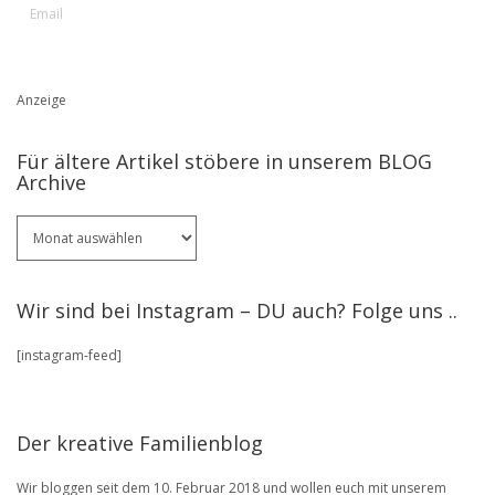
Anzeige
Für ältere Artikel stöbere in unserem BLOG
Archive
Für
ältere
Artikel
stöbere
Wir sind bei Instagram – DU auch? Folge uns ..
in
unserem
[instagram-feed]
BLOG
Archive
Der kreative Familienblog
Wir bloggen seit dem 10. Februar 2018 und wollen euch mit unserem