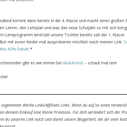
hulkind kommt dann bereits in die 4. Klasse und macht einen großen S
en Lehrer, den Lehrplan und was das neue Schuljahr so mit sich bring
m Lernprogramm lernt/übt unsere Tochter bereits seit der 1. Klasse
selbst mit euren Kinder mal ausprobieren möchtet nutzt meinen Link:
S
 Abo 60% Rabatt.
*
ochenenden gibt es wie immer bei
Alu&Konsti
– schaut mal rein!
oche!
 sogenannte Werbe-Links/Affiliate Links. Wenn du auf so einen Verweisl
on deinem Einkauf eine kleine Provision. Für dich verändert sich der Pr
nn du unseren Link nutzt und damit unsere Blogarbeit, die dir viele kost
 #support