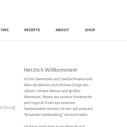
TIVES
REZEPTE
ABOUT
SHOP
Herzlich Willkommen!
Ich bin Gwendolin und Zweifachmama und
liebe die kleinen und schönen Dinge des
Lebens. Unsere kleinen und großen
Abenteuer, Neues aus unserer Kreativecke
und Tipps & Tricks aus unserem
Werbung
Familienleben möchte ich hier auf unserem
"Kreativen Familienblog" mit euch teilen.
Ich freue mich über euren Besuch und