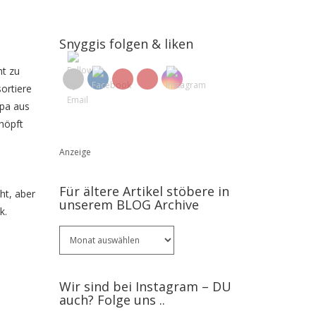
Snyggis folgen & liken
mt zu
ortiere
apa aus
chöpft
Anzeige
Für ältere Artikel stöbere in
ht, aber
unserem BLOG Archive
k.
Für
ältere
Artikel
stöbere
Wir sind bei Instagram – DU
in
auch? Folge uns ..
unserem