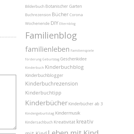
Bilderbuch
Botanischer Garten
Bücher
Corona
Buchrezension
DIY
Wochenende
Elternblog
Familienblog
familienleben
Familienspiele
Geschenkidee
förderung
Geburtstag
Kinderbuchblog
Kinderbuch
Kinderbuchblogger
Kinderbuchrezension
Kinderbuchtipp
Kinderbücher
Kinderbücher ab 3
Kindermusik
Kindergeburtstag
kreativ
Kreativität
Kindersachbuch
Leben mit Kind
mit Kind