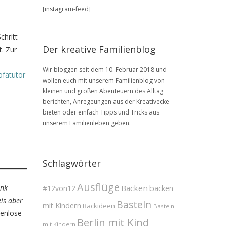
BLOG
[instagram-feed]
Archive
chritt
Der kreative Familienblog
t. Zur
Wir bloggen seit dem 10. Februar 2018 und
ofatutor
wollen euch mit unserem Familienblog von
kleinen und großen Abenteuern des Alltag
berichten, Anregeungen aus der Kreativecke
bieten oder einfach Tipps und Tricks aus
unserem Familienleben geben.
Schlagwörter
Ausflüge
ink
Backen
#12von12
backen
eis aber
Basteln
mit Kindern
Backideen
Basteln
enlose
Berlin mit Kind
mit Kindern