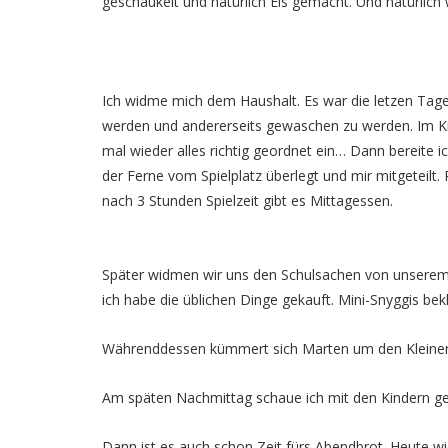
geschaukelt und natürlich Eis gemacht. Und natürlich
Ich widme mich dem Haushalt. Es war die letzen Tage
werden und andererseits gewaschen zu werden. Im Kin
mal wieder alles richtig geordnet ein… Dann bereite 
der Ferne vom Spielplatz überlegt und mir mitgeteilt.
nach 3 Stunden Spielzeit gibt es Mittagessen.
Später widmen wir uns den Schulsachen von unserem To
ich habe die üblichen Dinge gekauft. Mini-Snyggis be
Währenddessen kümmert sich Marten um den Kleinen
Am späten Nachmittag schaue ich mit den Kindern ge
Dann ist es auch schon Zeit fürs Abendbrot. Heute w