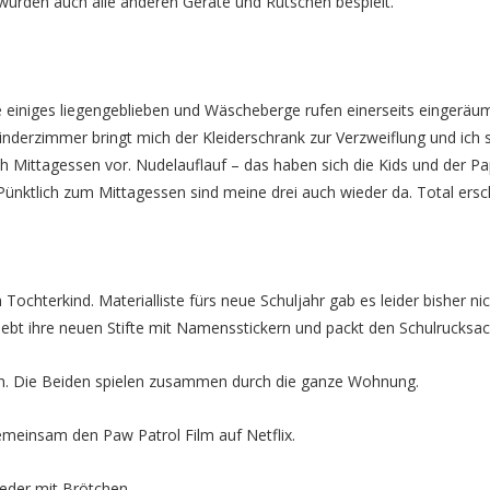
 wurden auch alle anderen Geräte und Rutschen bespielt.
 einiges liegengeblieben und Wäscheberge rufen einerseits eingeräu
derzimmer bringt mich der Kleiderschrank zur Verzweiflung und ich s
ich Mittagessen vor. Nudelauflauf – das haben sich die Kids und der P
 Pünktlich zum Mittagessen sind meine drei auch wieder da. Total ers
chterkind. Materialliste fürs neue Schuljahr gab es leider bisher nic
klebt ihre neuen Stifte mit Namensstickern und packt den Schulrucksac
. Die Beiden spielen zusammen durch die ganze Wohnung.
meinsam den Paw Patrol Film auf Netflix.
ieder mit Brötchen.