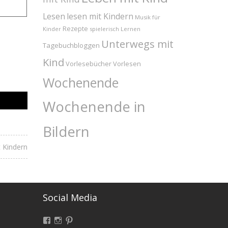
Lesen
lesen mit Kindern
Musik für
Rezepte
Kinder
spielerisch Lernen
Unterwegs mit
Tagebuchbloggen
Kind
Vorlesebücher
Vorlesen
Wochenende
Wochenende in
Bildern
t Kindern
Social Media
Facebook
Instagram
Pinterest