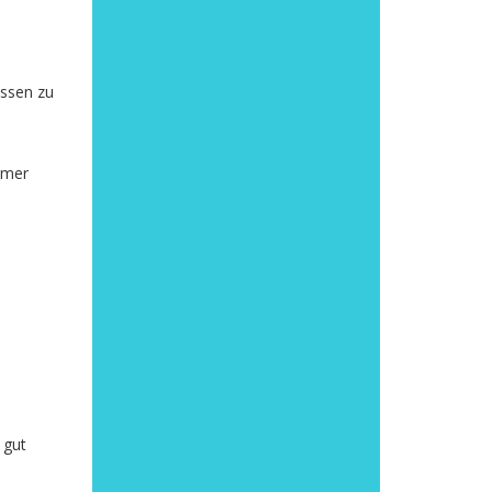
issen zu
mmer
 gut