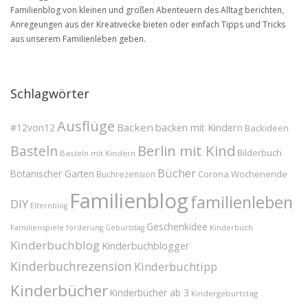
Familienblog von kleinen und großen Abenteuern des Alltag berichten,
Anregeungen aus der Kreativecke bieten oder einfach Tipps und Tricks
aus unserem Familienleben geben.
Schlagwörter
Ausflüge
Backen
#12von12
backen mit Kindern
Backideen
Berlin mit Kind
Basteln
Bilderbuch
Basteln mit Kindern
Bücher
Botanischer Garten
Corona Wochenende
Buchrezension
Familienblog
familienleben
DIY
Elternblog
Geschenkidee
Familienspiele
Kinderbuch
förderung
Geburtstag
Kinderbuchblog
Kinderbuchblogger
Kinderbuchrezension
Kinderbuchtipp
Kinderbücher
Kinderbücher ab 3
Kindergeburtstag