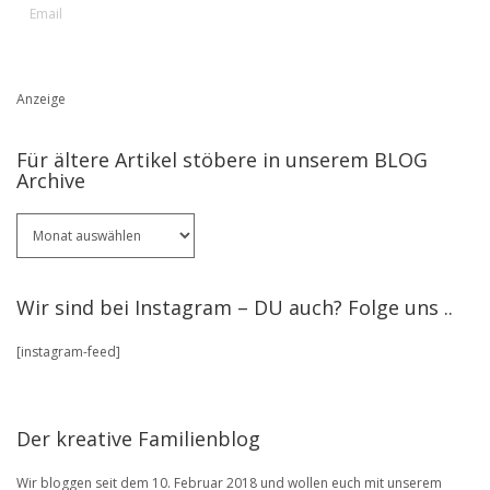
Anzeige
Für ältere Artikel stöbere in unserem BLOG
Archive
Für
ältere
Artikel
stöbere
Wir sind bei Instagram – DU auch? Folge uns ..
in
unserem
[instagram-feed]
BLOG
Archive
Der kreative Familienblog
Wir bloggen seit dem 10. Februar 2018 und wollen euch mit unserem