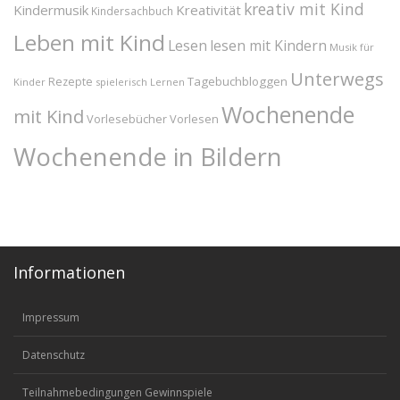
kreativ mit Kind
Kindermusik
Kreativität
Kindersachbuch
Leben mit Kind
Lesen
lesen mit Kindern
Musik für
Unterwegs
Tagebuchbloggen
Rezepte
Kinder
spielerisch Lernen
Wochenende
mit Kind
Vorlesebücher
Vorlesen
Wochenende in Bildern
Informationen
Impressum
Datenschutz
Teilnahmebedingungen Gewinnspiele