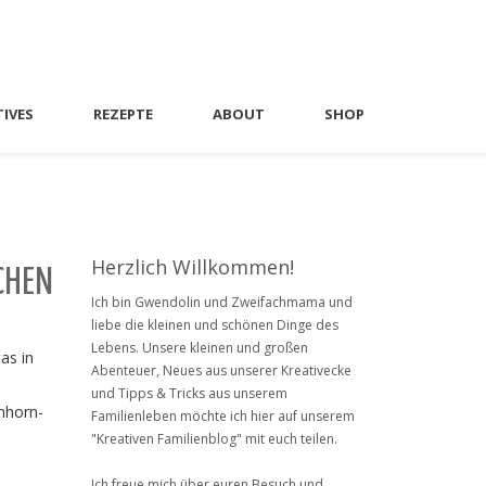
TIVES
REZEPTE
ABOUT
SHOP
Herzlich Willkommen!
CHEN
Ich bin Gwendolin und Zweifachmama und
liebe die kleinen und schönen Dinge des
Lebens. Unsere kleinen und großen
as in
Abenteuer, Neues aus unserer Kreativecke
und Tipps & Tricks aus unserem
nhorn-
Familienleben möchte ich hier auf unserem
"Kreativen Familienblog" mit euch teilen.
Ich freue mich über euren Besuch und