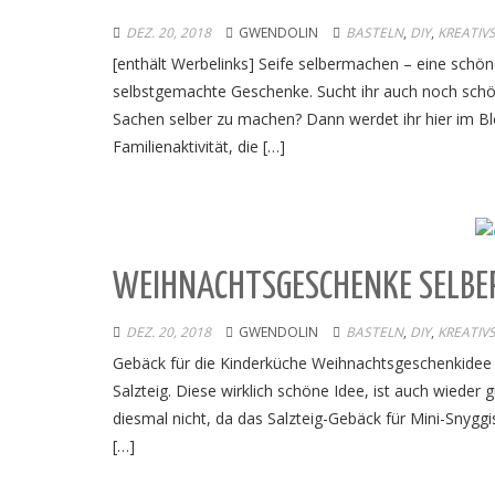
DEZ. 20, 2018
GWENDOLIN
BASTELN
,
DIY
,
KREATIV
[enthält Werbelinks] Seife selbermachen – eine schöne
selbstgemachte Geschenke. Sucht ihr auch noch schön
Sachen selber zu machen? Dann werdet ihr hier im Bl
Familienaktivität, die […]
WEIHNACHTSGESCHENKE SELBER
DEZ. 20, 2018
GWENDOLIN
BASTELN
,
DIY
,
KREATIV
Gebäck für die Kinderküche Weihnachtsgeschenkidee 
Salzteig. Diese wirklich schöne Idee, ist auch wiede
diesmal nicht, da das Salzteig-Gebäck für Mini-Snyggi
[…]