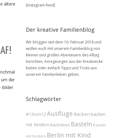
BLOG
e ältere
[instagram-feed]
Archive
Der kreative Familienblog
Wir bloggen seit dem 10. Februar 2018 und
RAF!
wollen euch mit unserem Familienblog von
kleinen und großen Abenteuern des Alltag
berichten, Anregeungen aus der Kreativecke
bieten oder einfach Tipps und Tricks aus
manchmal
unserem Familienleben geben.
 um die
 Bilder
Schlagwörter
Ausflüge
Backen
#12von12
backen
Basteln
mit Kindern
Backideen
Basteln
Berlin mit Kind
mit Kindern