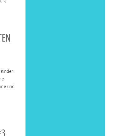
TEN
 Kinder
he
eine und
#3