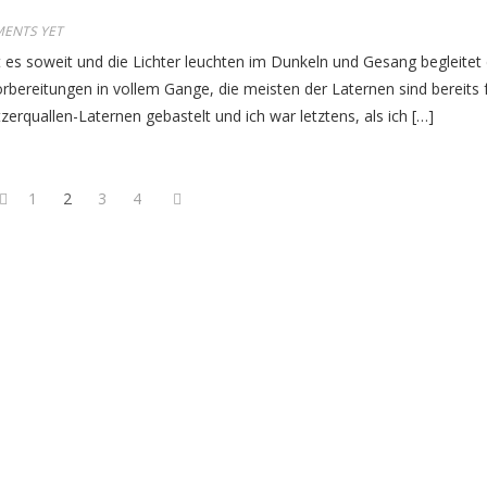
ENTS YET
 es soweit und die Lichter leuchten im Dunkeln und Gesang begleitet
Vorbereitungen in vollem Gange, die meisten der Laternen sind bereits f
erquallen-Laternen gebastelt und ich war letztens, als ich […]
1
2
3
4