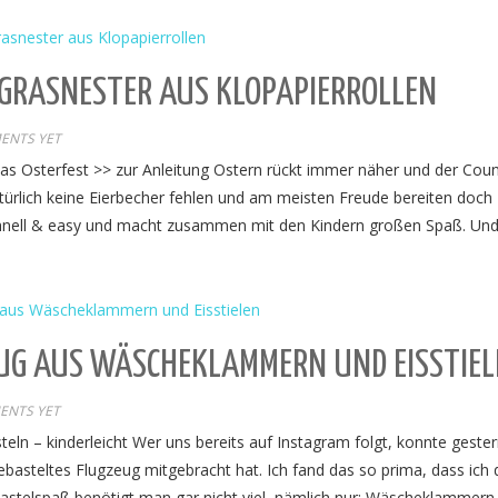
 GRASNESTER AUS KLOPAPIERROLLEN
ENTS YET
das Osterfest >> zur Anleitung Ostern rückt immer näher und der Co
atürlich keine Eierbecher fehlen und am meisten Freude bereiten doch
schnell & easy und macht zusammen mit den Kindern großen Spaß. Und 
EUG AUS WÄSCHEKLAMMERN UND EISSTIEL
ENTS YET
ln – kinderleicht Wer uns bereits auf Instagram folgt, konnte geste
ebasteltes Flugzeug mitgebracht hat. Ich fand das so prima, dass ich 
 Bastelspaß benötigt man gar nicht viel, nämlich nur: Wäscheklammern