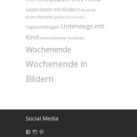
Lesen
lesen mit Kindern
Musik für
Rezepte
Kinder
spielerisch Lernen
Unterwegs mit
Tagebuchbloggen
Kind
Vorlesebücher
Vorlesen
Wochenende
Wochenende in
Bildern
Social Media
Facebook
Instagram
Pinterest