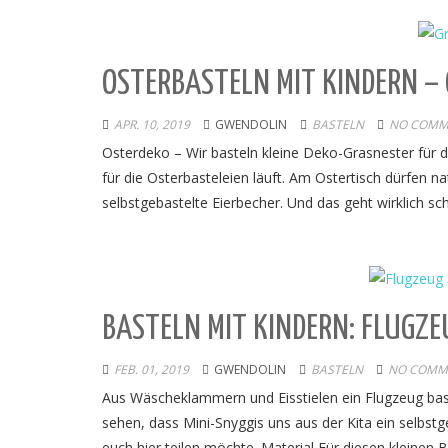
OSTERBASTELN MIT KINDERN –
APR. 10, 2019
GWENDOLIN
BASTELN
NO COMM
Osterdeko – Wir basteln kleine Deko-Grasnester für 
für die Osterbasteleien läuft. Am Ostertisch dürfen n
selbstgebastelte Eierbecher. Und das geht wirklich 
BASTELN MIT KINDERN: FLUGZ
FEB. 01, 2019
GWENDOLIN
BASTELN
NO COMM
Aus Wäscheklammern und Eisstielen ein Flugzeug baste
sehen, dass Mini-Snyggis uns aus der Kita ein selbstg
euch hier teilen möchte. Material Für diesen kleinen