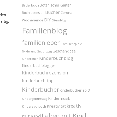
Bilderbuch
Botanischer Garten
Bücher
Corona
Buchrezension
 den
DIY
Wochenende
Elternblog
ertig.
Familienblog
familienleben
Familienspiele
Geschenkidee
förderung
Geburtstag
Kinderbuchblog
Kinderbuch
Kinderbuchblogger
Kinderbuchrezension
Kinderbuchtipp
Kinderbücher
Kinderbücher ab 3
Kindermusik
Kindergeburtstag
kreativ
Kreativität
Kindersachbuch
Leben mit Kind
mit Kind