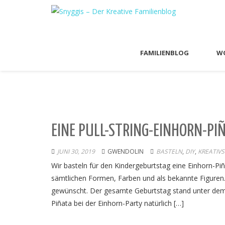
FAMILIENBLOG
WO
EINE PULL-STRING-EINHORN-PI
JUNI 30, 2019
GWENDOLIN
BASTELN
,
DIY
,
KREATIVS
Wir basteln für den Kindergeburtstag eine Einhorn-Piñ
sämtlichen Formen, Farben und als bekannte Figuren. 
gewünscht. Der gesamte Geburtstag stand unter dem 
Piñata bei der Einhorn-Party natürlich […]