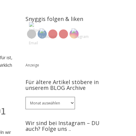
Snyggis folgen & liken
ür ist,
rklich
Anzeige
Für ältere Artikel stöbere in
unserem BLOG Archive
Für
ältere
#1
Artikel
stöbere
Wir sind bei Instagram – DU
in
auch? Folge uns ..
unserem
ln wir