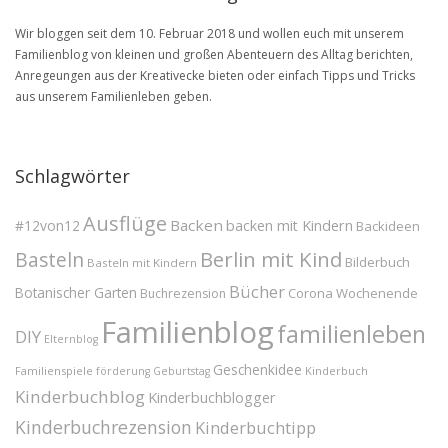
Wir bloggen seit dem 10. Februar 2018 und wollen euch mit unserem
Familienblog von kleinen und großen Abenteuern des Alltag berichten,
Anregeungen aus der Kreativecke bieten oder einfach Tipps und Tricks
aus unserem Familienleben geben.
Schlagwörter
Ausflüge
Backen
#12von12
backen mit Kindern
Backideen
Berlin mit Kind
Basteln
Bilderbuch
Basteln mit Kindern
Bücher
Botanischer Garten
Corona Wochenende
Buchrezension
Familienblog
familienleben
DIY
Elternblog
Geschenkidee
Familienspiele
Kinderbuch
förderung
Geburtstag
Kinderbuchblog
Kinderbuchblogger
Kinderbuchrezension
Kinderbuchtipp