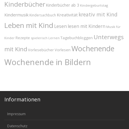
Kinderbücher
Kinderbücher ab 3
Kindergeburtstag
kreativ mit Kind
Kindermusik
Kreativität
Kindersachbuch
Leben mit Kind
Lesen
lesen mit Kindern
Musik für
Unterwegs
Tagebuchbloggen
Rezepte
Kinder
spielerisch Lernen
Wochenende
mit Kind
Vorlesebücher
Vorlesen
Wochenende in Bildern
Informationen
Impressum
Datenschutz