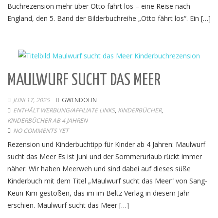
Buchrezension mehr über Otto fährt los – eine Reise nach
England, den 5. Band der Bilderbuchreihe „Otto fährt los“. Ein […]
MAULWURF SUCHT DAS MEER
JUNI 17, 2025
GWENDOLIN
ENTHÄLT WERBUNG/AFFILIATE LINKS
,
KINDERBÜCHER
,
KINDERBÜCHER AB 4 JAHREN
NO COMMENTS YET
Rezension und Kinderbuchtipp für Kinder ab 4 Jahren: Maulwurf
sucht das Meer Es ist Juni und der Sommerurlaub rückt immer
näher. Wir haben Meerweh und sind dabei auf dieses süße
Kinderbuch mit dem Titel „Maulwurf sucht das Meer“ von Sang-
Keun Kim gestoßen, das im im Beltz Verlag in diesem Jahr
erschien. Maulwurf sucht das Meer […]