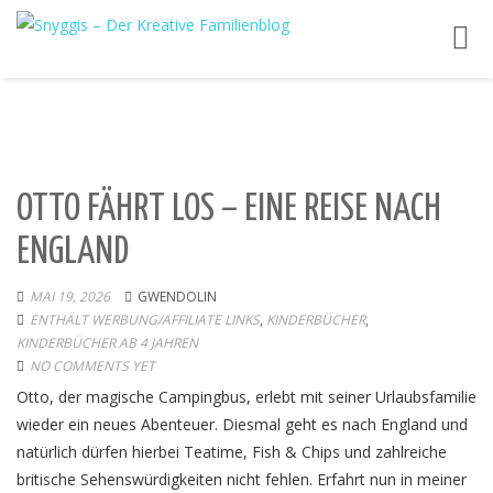
Toggl
navig
OTTO FÄHRT LOS – EINE REISE NACH
ENGLAND
MAI 19, 2026
GWENDOLIN
ENTHÄLT WERBUNG/AFFILIATE LINKS
,
KINDERBÜCHER
,
KINDERBÜCHER AB 4 JAHREN
NO COMMENTS YET
Otto, der magische Campingbus, erlebt mit seiner Urlaubsfamilie
wieder ein neues Abenteuer. Diesmal geht es nach England und
natürlich dürfen hierbei Teatime, Fish & Chips und zahlreiche
britische Sehenswürdigkeiten nicht fehlen. Erfahrt nun in meiner