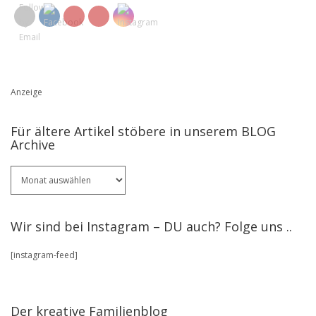
Anzeige
Für ältere Artikel stöbere in unserem BLOG
Archive
Für
ältere
Artikel
stöbere
Wir sind bei Instagram – DU auch? Folge uns ..
in
unserem
[instagram-feed]
BLOG
Archive
Der kreative Familienblog