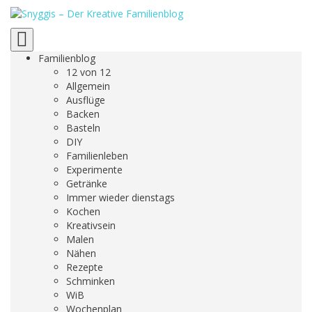
Toggle
navigation
Familienblog
12 von 12
Allgemein
Ausflüge
Backen
Basteln
DIY
Familienleben
Experimente
Getränke
Immer wieder dienstags
Kochen
Kreativsein
Malen
Nähen
Rezepte
Schminken
WiB
Wochenplan