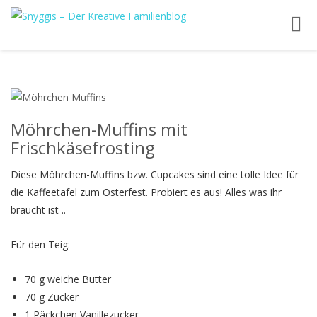
Toggl
navig
Möhrchen-Muffins mit
Frischkäsefrosting
Diese Möhrchen-Muffins bzw. Cupcakes sind eine tolle Idee für
die Kaffeetafel zum Osterfest. Probiert es aus! Alles was ihr
braucht ist ..
Für den Teig:
70
g
weiche Butter
70
g
Zucker
1
Päckchen
Vanillezucker