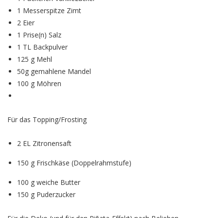
1
Messerspitze
Zimt
2
Eier
1
Prise(n)
Salz
1
TL
Backpulver
125
g
Mehl
50
g
gemahlene Mandel
100
g
Möhren
Für das Topping/Frosting
2 EL Zitronensaft
150
g
Frischkäse (Doppelrahmstufe)
100 g weiche Butter
150
g
Puderzucker